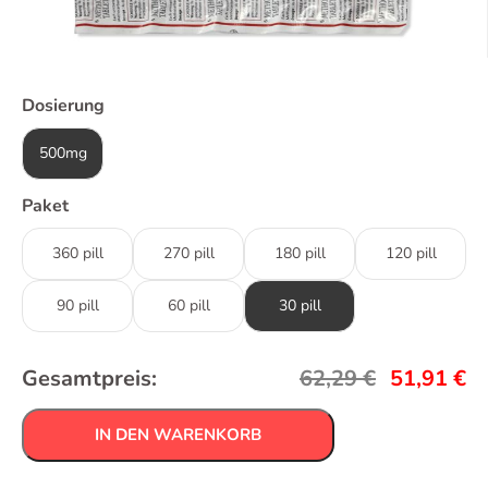
Dosierung
500mg
Paket
360 pill
270 pill
180 pill
120 pill
90 pill
60 pill
30 pill
Gesamtpreis:
62,29
€
51,91
€
IN DEN WARENKORB