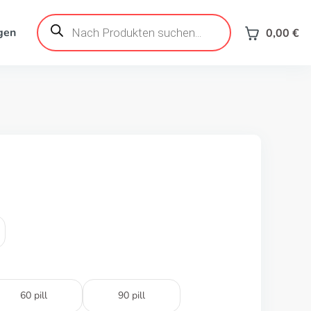
Products
search
gen
0,00
€
60 pill
90 pill