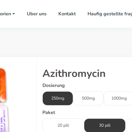
orien
Uber uns
Kontakt
Haufig gestellte fra
Azithromycin
Dosierung
250mg
500mg
1000mg
Paket
20 pill
30 pill