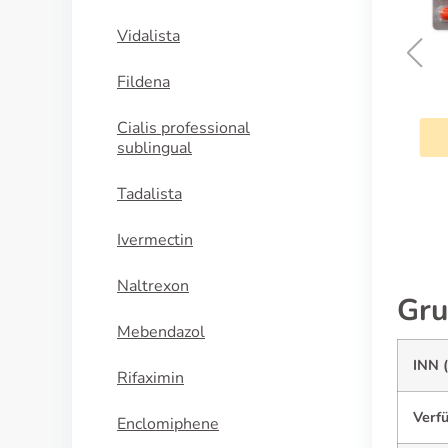
Vidalista
Fildena
Suprax
Cialis professional
sublingual
KAUFEN
Tadalista
Ivermectin
Naltrexon
Gru
Mebendazol
INN (
Rifaximin
Verf
Enclomiphene