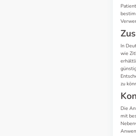
Patien
bestim
Verwen
Zus
In Deu
wie Zi
erhältl
günstig
Entsch
zu kön
Kon
Die An
mit be
Nebenw
Anwend