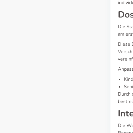
individ
Dos
Die St
am ers
Diese 
Versch
verein
Anpass
Kind
Seni
Durch 
bestmö
Int
Die We