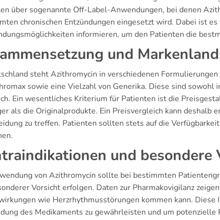
ten über sogenannte Off-Label-Anwendungen, bei denen Azit
mten chronischen Entzündungen eingesetzt wird. Dabei ist es 
dungsmöglichkeiten informieren, um den Patienten die bestm
ammensetzung und Markenland
tschland steht Azithromycin in verschiedenen Formulierungen 
thromax sowie eine Vielzahl von Generika. Diese sind sowohl i
ich. Ein wesentliches Kriterium für Patienten ist die Preisgest
er als die Originalprodukte. Ein Preisvergleich kann deshalb e
eidung zu treffen. Patienten sollten stets auf die Verfügbarke
nen.
traindikationen und besondere
wendung von Azithromycin sollte bei bestimmten Patienteng
sonderer Vorsicht erfolgen. Daten zur Pharmakovigilanz zeige
irkungen wie Herzrhythmusstörungen kommen kann. Diese Inf
ung des Medikaments zu gewährleisten und um potenzielle Ris