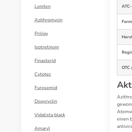
Loniten
ATC-
Azithromycin
Form
Priligy
Herst
Isotretinoin
Regi
Finasterid
OTC /
Cytotec
Akt
Furosemid
Azithr
Doxycyclin
gewonn
Atemwe
Vidalista black
einen 
antivi
Amaryl