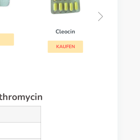
Cleocin
KAUFEN
ithromycin