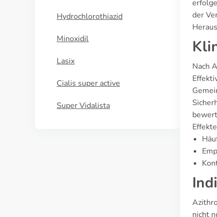
erfolge
der Ve
Hydrochlorothiazid
Heraus
Minoxidil
Kli
Lasix
Nach A
Effekti
Cialis super active
Gemein
Sicherh
Super Vidalista
bewert
Effekt
Häuf
Emp
Kont
Ind
Azithr
nicht 