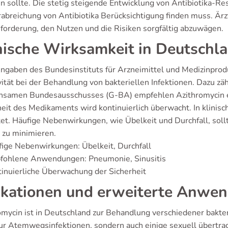
n sollte. Die stetig steigende Entwicklung von Antibiotika-Res
rabreichung von Antibiotika Berücksichtigung finden muss. Ärz
forderung, den Nutzen und die Risiken sorgfältig abzuwägen.
nische Wirksamkeit in Deutschl
ngaben des Bundesinstituts für Arzneimittel und Medizinprod
vität bei der Behandlung von bakteriellen Infektionen. Dazu zä
samen Bundesausschusses (G-BA) empfehlen Azithromycin ein
eit des Medikaments wird kontinuierlich überwacht. In klinisc
et. Häufige Nebenwirkungen, wie Übelkeit und Durchfall, sol
e zu minimieren.
ige Nebenwirkungen: Übelkeit, Durchfall
fohlene Anwendungen: Pneumonie, Sinusitis
inuierliche Überwachung der Sicherheit
ikationen und erweiterte Anwe
omycin ist in Deutschland zur Behandlung verschiedener bakter
nur Atemwegsinfektionen, sondern auch einige sexuell übertr