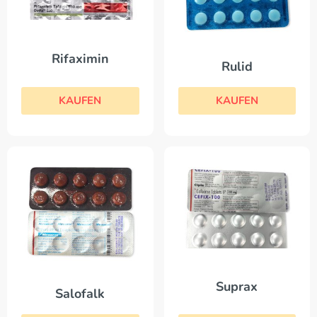
Rifaximin
Rulid
KAUFEN
KAUFEN
Suprax
Salofalk