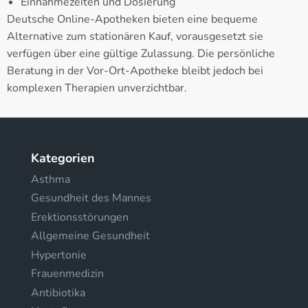
Einnahmezeiten und Dosierung
Deutsche Online-Apotheken bieten eine bequeme
Alternative zum stationären Kauf, vorausgesetzt sie
verfügen über eine gültige Zulassung. Die persönliche
Beratung in der Vor-Ort-Apotheke bleibt jedoch bei
komplexen Therapien unverzichtbar.
Kategorien
Asthma
Gesundheit des Mannes
Erektionsstörungen
Allgemeine Gesundheit
Hypertonie
Frauenmedizin
Antibiotika