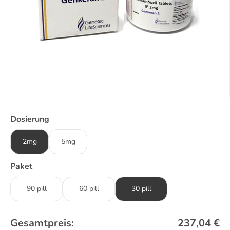
Dosierung
2mg
5mg
Paket
90 pill
60 pill
30 pill
Gesamtpreis:
237,04
€