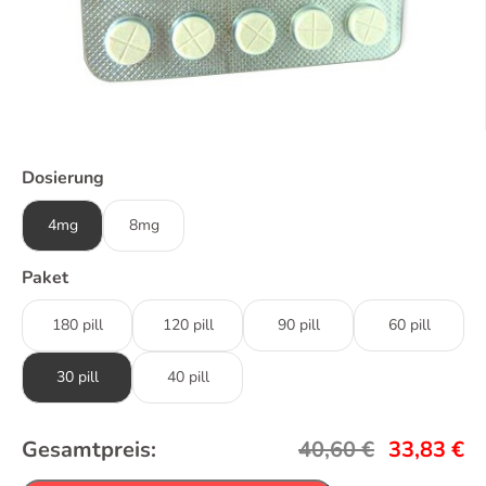
Dosierung
4mg
8mg
Paket
180 pill
120 pill
90 pill
60 pill
30 pill
40 pill
Gesamtpreis:
40,60
€
33,83
€