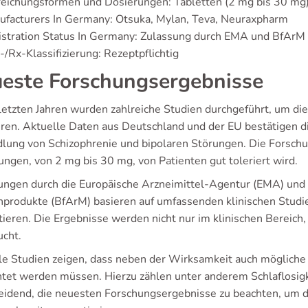
eichungsformen und Dosierungen: Tabletten (2 mg bis 30 mg)
ufacturers In Germany: Otsuka, Mylan, Teva, Neuraxpharm
istration Status In Germany: Zulassung durch EMA und BfArM
/Rx-Klassifizierung: Rezeptpflichtig
este Forschungsergebnisse
 letzten Jahren wurden zahlreiche Studien durchgeführt, um di
eren. Aktuelle Daten aus Deutschland und der EU bestätigen 
lung von Schizophrenie und bipolaren Störungen. Die Forschun
ungen, von 2 mg bis 30 mg, von Patienten gut toleriert wird.
ungen durch die Europäische Arzneimittel-Agentur (EMA) und
nprodukte (BfArM) basieren auf umfassenden klinischen Studien,
tieren. Die Ergebnisse werden nicht nur im klinischen Bereich,
ucht.
le Studien zeigen, dass neben der Wirksamkeit auch möglich
htet werden müssen. Hierzu zählen unter anderem Schlaflosigke
eidend, die neuesten Forschungsergebnisse zu beachten, u