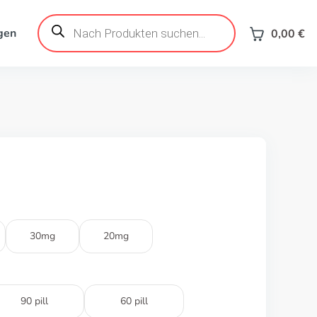
Products
search
gen
0,00
€
30mg
20mg
90 pill
60 pill