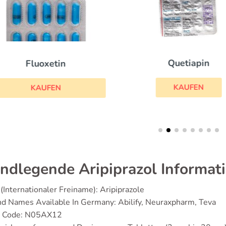
Quetiapin
Fluoxetin
KAUFEN
KAUFEN
ndlegende Aripiprazol Informat
(Internationaler Freiname): Aripiprazole
d Names Available In Germany: Abilify, Neuraxpharm, Teva
 Code: N05AX12