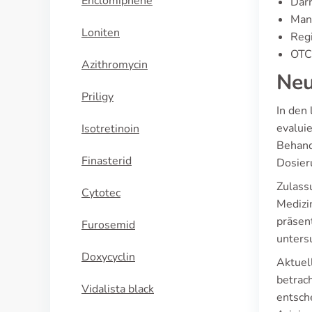
Enclomiphene
Darr
Man
Loniten
Reg
OTC-
Azithromycin
Neu
Priligy
In den
evalui
Isotretinoin
Behand
Finasterid
Dosier
Zulass
Cytotec
Medizi
präsen
Furosemid
unters
Doxycyclin
Aktuel
betrac
Vidalista black
entsch