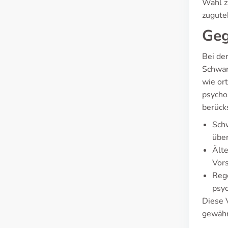
Wahl z
zugute
Geg
Bei de
Schwan
wie or
psycho
berück
Schw
übe
Ält
Vors
Rege
psy
Diese 
gewähr