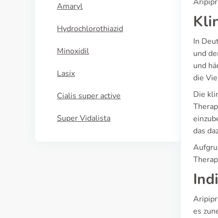
Aripipr
Amaryl
Kli
Hydrochlorothiazid
In Deu
Minoxidil
und de
und hä
Lasix
die Vie
Die kli
Cialis super active
Therap
Super Vidalista
einzub
das da
Aufgru
Therap
Ind
Aripip
es zun