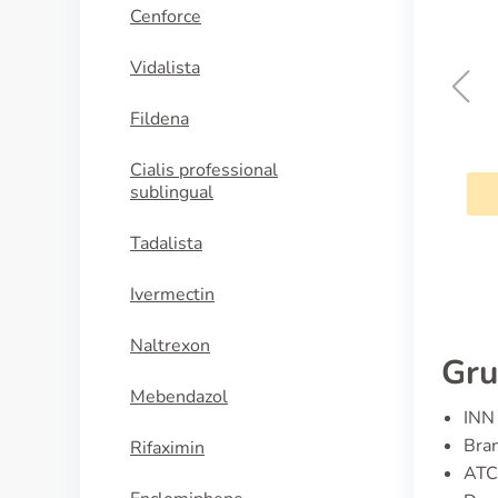
Cenforce
Vidalista
Fildena
Aponal
Cialis professional
sublingual
KAUFEN
Tadalista
Ivermectin
Naltrexon
Gru
Mebendazol
INN 
Bran
Rifaximin
ATC