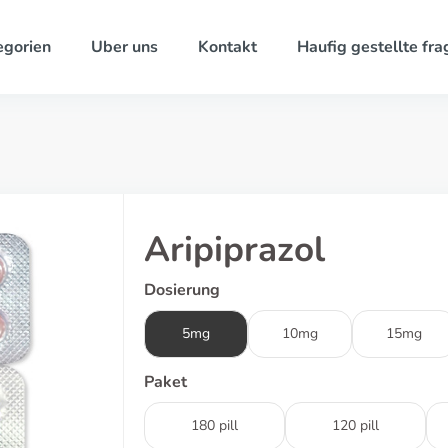
egorien
Uber uns
Kontakt
Haufig gestellte fra
Aripiprazol
Dosierung
5mg
10mg
15mg
Paket
180 pill
120 pill