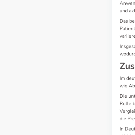
Anwend
und ak
Das be
Patien
variie
Insges
wodurc
Zus
Im deu
wie Abi
Die un
Rolle 
Vergle
die Pr
In Deu