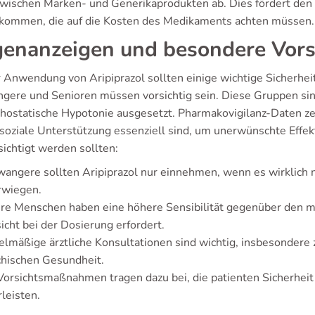
wischen Marken- und Generikaprodukten ab. Dies fördert de
kommen, die auf die Kosten des Medikaments achten müssen.
enanzeigen und besondere Vo
r Anwendung von Aripiprazol sollten einige wichtige Sicherh
gere und Senioren müssen vorsichtig sein. Diese Gruppen si
thostatische Hypotonie ausgesetzt. Pharmakovigilanz-Daten z
soziale Unterstützung essenziell sind, um unerwünschte Effekt
sichtigt werden sollten:
angere sollten Aripiprazol nur einnehmen, wenn es wirklich n
rwiegen.
ere Menschen haben eine höhere Sensibilität gegenüber den
icht bei der Dosierung erfordert.
lmäßige ärztliche Konsultationen sind wichtig, insbesondere
chischen Gesundheit.
Vorsichtsmaßnahmen tragen dazu bei, die patienten Sicherheit
leisten.