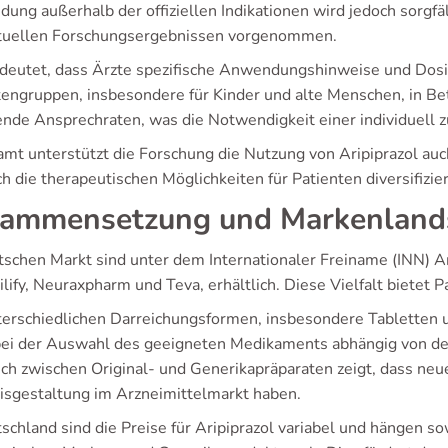
ung außerhalb der offiziellen Indikationen wird jedoch sorgfä
tuellen Forschungsergebnissen vorgenommen.
deutet, dass Ärzte spezifische Anwendungshinweise und Dos
tengruppen, insbesondere für Kinder und alte Menschen, in Bet
rende Ansprechraten, was die Notwendigkeit einer individuell 
amt unterstützt die Forschung die Nutzung von Aripiprazol a
h die therapeutischen Möglichkeiten für Patienten diversifizie
ammensetzung und Markenland
tschen Markt sind unter dem Internationaler Freiname (INN) A
lify, Neuraxpharm und Teva, erhältlich. Diese Vielfalt bietet 
terschiedlichen Darreichungsformen, insbesondere Tabletten u
bei der Auswahl des geeigneten Medikaments abhängig von den
ich zwischen Original- und Generikapräparaten zeigt, dass neu
eisgestaltung im Arzneimittelmarkt haben.
tschland sind die Preise für Aripiprazol variabel und hängen s