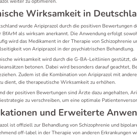
azol weiter zu optimieren.
nische Wirksamkeit in Deutschl
tschland wurde Aripiprazol durch die positiven Bewertunge
r BfArM als wirksam anerkannt. Die Anwendung erfolgt sowohl
ufig wird das Medikament in der Therapie von Schizophrenie u
lseitigkeit von Aripiprazol in der psychiatrischen Behandlung.
nische wirksamkeit wird durch die G-BA-Leitlinien gestützt, di
ieansätzen betonen. Dabei wird besonders darauf geachtet, B
eziehen. Zudem ist die Kombination von Aripiprazol mit ander
zu dient, die therapeutische Wirksamkeit zu erhöhen.
nd der positiven Bewertungen sind Ärzte dazu angehalten, Ari
iestrategie zu verschreiben, um eine optimale Patientenverso
ikationen und Erweiterte Anwe
razol ist offiziell zur Behandlung von Schizophrenie und bipol
ehmend off-label in der Therapie von anderen Erkrankungen 