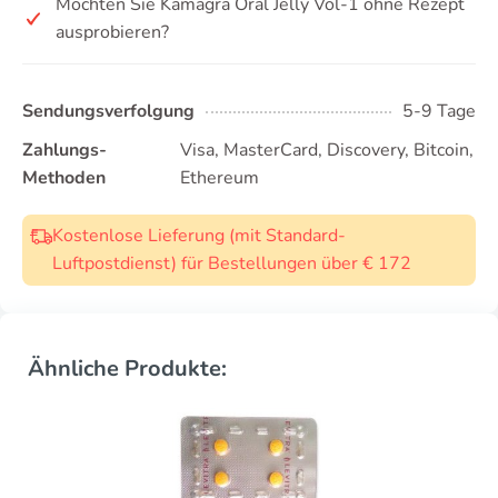
Möchten Sie Kamagra Oral Jelly Vol-1 ohne Rezept
ausprobieren?
Sendungsverfolgung
5-9 Tage
Zahlungs-
Visa, MasterCard, Discovery, Bitcoin,
Methoden
Ethereum
Kostenlose Lieferung (mit Standard-
Luftpostdienst) für Bestellungen über € 172
Ähnliche Produkte: