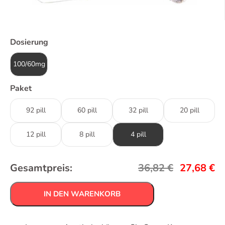
Dosierung
100/60mg
Paket
92 pill
60 pill
32 pill
20 pill
12 pill
8 pill
4 pill
Gesamtpreis:
36,82
€
27,68
€
IN DEN WARENKORB