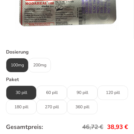
Dosierung
100mg
200mg
Paket
30 pill
60 pill
90 pill
120 pill
180 pill
270 pill
360 pill
Gesamtpreis:
46,72
€
38,93
€