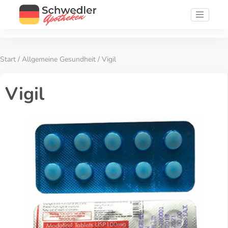
Start
/
Allgemeine Gesundheit
/ Vigil
Vigil