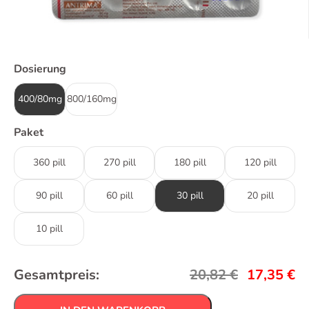
Dosierung
400/80mg
800/160mg
Paket
360 pill
270 pill
180 pill
120 pill
90 pill
60 pill
30 pill
20 pill
10 pill
Gesamtpreis:
20,82
€
17,35
€