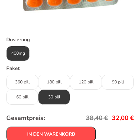
Dosierung
400mg
Paket
360 pill
180 pill
120 pill
90 pill
60 pill
30 pill
Gesamtpreis:
38,40
€
32,00
€
IN DEN WARENKORB