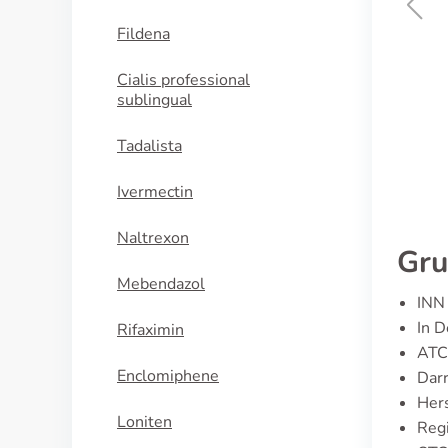
Fildena
Viagra with dapoxetine
Cialis professional
sublingual
KAUFEN
Tadalista
Ivermectin
Naltrexon
Gru
Mebendazol
INN 
In D
Rifaximin
ATC
Enclomiphene
Darr
Hers
Loniten
Regi