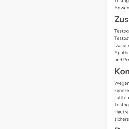
Testoge
Anwend
Zus
Testoge
Testos
Dosier
Apothe
und Pr
Kon
Wegen d
kennze
sollte
Testog
Hautre
sicher