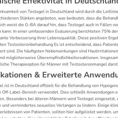
nische Effektivität in Deutschlan
rksamkeit von Testogel in Deutschland wird durch die Leitlini
schiedenen Stärken angeboten, was bedeutet, dass die Behandl
lich weist die G-BA darauf hin, dass Testogel auch in Fällen 
 kann. In einer umfassenden Evaluierung berichteten 75% der
ikante Verbesserung ihrer Lebensqualität. Diese positiven Erg
ten Testosteronbehandlung Es ist entscheidend, dass Patien
iert sind. Die häufigsten Nebenwirkungen sind Hautirritationen
nd möglicherweise Überempfindlichkeitsreaktionen. Insgesamt z
gliche Therapieoption für Männer mit Testosteronmangel darste
ikationen & Erweiterte Anwend
el ist in Deutschland offiziell für die Behandlung von Hypog
m Off-Label-Bereich verwendet. Dies schließt Anwendungen e
fen. Besonders bei älteren Männern wird Testogel eingesetzt
e und vermindertes sexuelles Verlangen zu lindern. Einige k
erlebnissen von Patienten, sollten hier aufgelistet werden, u