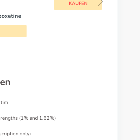
tine
Kamagra oral jelly
KAUFEN
nen
stim
strengths (1% and 1.62%)
cription only)