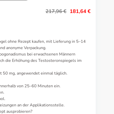
217,96
€
181,64
€
gel ohne Rezept kaufen, mit Lieferung in 5–14
 und anonyme Verpackung.
ypogonadismus bei erwachsenen Männern
rch die Erhöhung des Testosteronspiegels im
gt 50 mg, angewendet einmal täglich.
nnerhalb von 25–60 Minuten ein.
en.
ol.
eizungen an der Applikationsstelle.
ept ausprobieren?