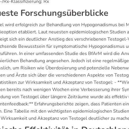
/Rx-Klassifizierung: Rx
este Forschungsüberblicke
el wird erfolgreich zur Behandlung von Hypogonadismus bei M
ieoption etabliert. Laut neuesten epidemiologischen Studien
eigt sich ein deutlicher Anstieg des verschriebenen Testogel-
chsende Bewusstsein für symptomatische Hypogonadismus un
zuführen. In einer umfassenden Studie des BfArM wird die Anw
uierlichen Behandlung angesehen. Jedoch ist eine regelmäßig
sslich, um Risiken wie Überdosierung und potenzielle Nebenwi
ten und Ärzte sich über die verschiedenen Aspekte von Testoge
atistiken zur Wirksamkeit und Akzeptanz von Testogel: - **Wirk
ten bereits nach wenigen Wochen eine Verbesserung ihrer Sym
ung von Testogel über längere Zeiträume wurde als effektiv u
entenfeedback:** Erfahrungsberichte zeigen, dass Patienten ein
n. Eine Tabelle mit den wichtigsten epidemiologischen Studien
 Wirksamkeit und Akzeptanz von Testogel deutlicher zu mach