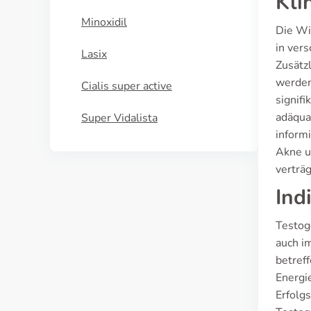
Kli
Minoxidil
Die Wi
in ver
Lasix
Zusätz
werden
Cialis super active
signif
adäqua
Super Vidalista
inform
Akne u
verträ
Ind
Testog
auch i
betref
Energi
Erfolgs