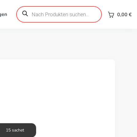
Products
search
gen
0,00
€
15 sachet