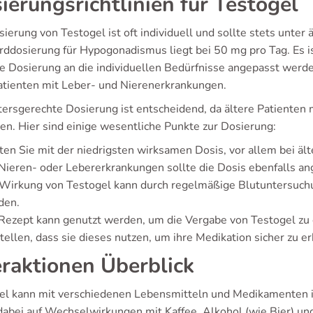
ierungsrichtlinien für Testogel
ierung von Testogel ist oft individuell und sollte stets unter 
rddosierung für Hypogonadismus liegt bei 50 mg pro Tag. Es ist
ie Dosierung an die individuellen Bedürfnisse angepasst werd
atienten mit Leber- und Nierenerkrankungen.
ltersgerechte Dosierung ist entscheidend, da ältere Patiente
ren. Hier sind einige wesentliche Punkte zur Dosierung:
ten Sie mit der niedrigsten wirksamen Dosis, vor allem bei ält
Nieren- oder Lebererkrankungen sollte die Dosis ebenfalls a
 Wirkung von Testogel kann durch regelmäßige Blutuntersuch
den.
Rezept kann genutzt werden, um die Vergabe von Testogel zu e
tellen, dass sie dieses nutzen, um ihre Medikation sicher zu er
eraktionen Überblick
el kann mit verschiedenen Lebensmitteln und Medikamenten 
 dabei auf Wechselwirkungen mit Kaffee, Alkohol (wie Bier) 