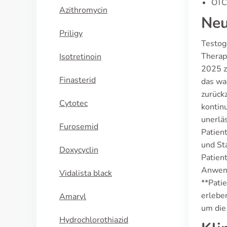
OTC-
Azithromycin
Neu
Priligy
Testog
Therap
Isotretinoin
2025 z
Finasterid
das wa
zurück
Cytotec
kontin
unerlä
Furosemid
Patien
und St
Doxycyclin
Patien
Anwend
Vidalista black
**Pati
erlebe
Amaryl
um die
Hydrochlorothiazid