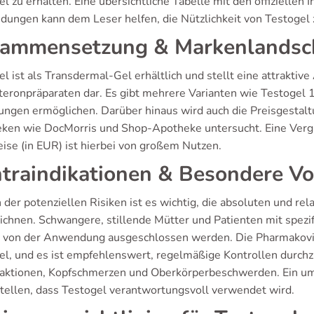
l zu erhalten. Eine übersichtliche Tabelle mit den offiziellen
ungen kann dem Leser helfen, die Nützlichkeit von Testogel 
ammensetzung & Markenlandsc
l ist als Transdermal-Gel erhältlich und stellt eine attraktive 
teronpräparaten dar. Es gibt mehrere Varianten wie Testogel
ungen ermöglichen. Darüber hinaus wird auch die Preisgestalt
ken wie DocMorris und Shop-Apotheke untersucht. Eine Vergl
eise (in EUR) ist hierbei von großem Nutzen.
traindikationen & Besondere 
er potenziellen Risiken ist es wichtig, die absoluten und rela
ichnen. Schwangere, stillende Mütter und Patienten mit spez
n von der Anwendung ausgeschlossen werden. Die Pharmakovigi
el, und es ist empfehlenswert, regelmäßige Kontrollen durch
aktionen, Kopfschmerzen und Oberkörperbeschwerden. Ein um
stellen, dass Testogel verantwortungsvoll verwendet wird.