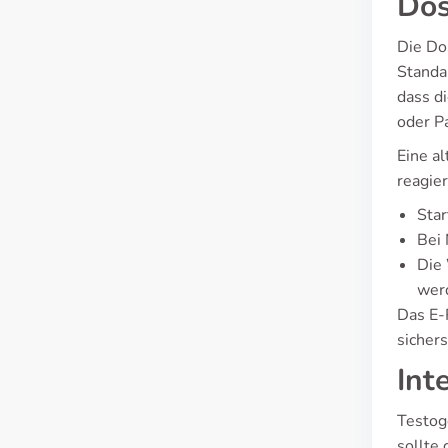
Dos
Die Dos
Standa
dass d
oder P
Eine a
reagie
Star
Bei 
Die
wer
Das E-
sichers
Int
Testog
sollte