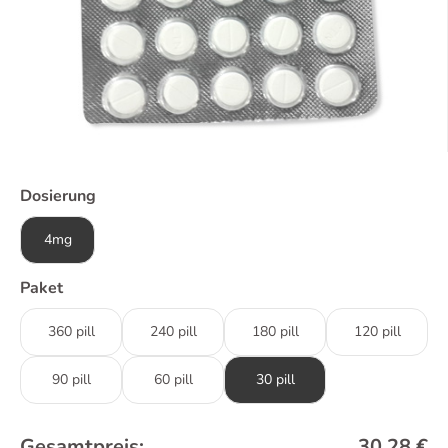
Dosierung
4mg
Paket
360 pill
240 pill
180 pill
120 pill
90 pill
60 pill
30 pill
Gesamtpreis:
30,28
€