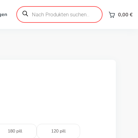
Products
search
gen
0,00
€
180 pill
120 pill