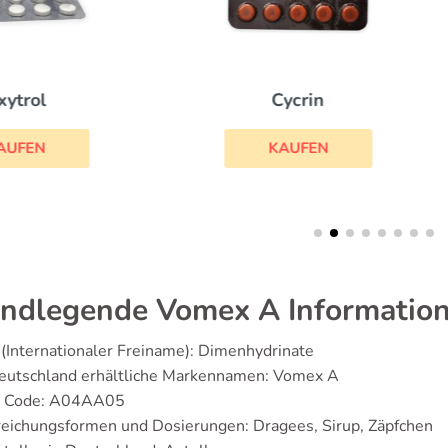
Cycrin
Grandaxin
KAUFEN
KAUFEN
ndlegende Vomex A Informatio
(Internationaler Freiname): Dimenhydrinate
Deutschland erhältliche Markennamen: Vomex A
 Code: A04AA05
eichungsformen und Dosierungen: Dragees, Sirup, Zäpfchen