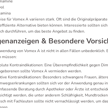
mamine
vol
amina
ise für Vomex A variieren stark. Oft sind die Originalpräparate
ffiziente Alternative bieten können. Interessierte sollten sic
ich durchführen, um das beste Angebot zu finden.
enanzeigen & Besondere Vors
wendung von Vomex A ist nicht in allen Fällen unbedenklich. E
n müssen:
lute Kontraindikationen: Eine Überempfindlichkeit gegen Di
hgeborenen sollte Vomex A vermieden werden.
tive Kontraindikationen: Besonders schwangere Frauen, ält
mwegserkrankungen sollten sich vor der Anwendung genau in
mfassende Beratung durch Apotheker oder Ärzte ist entschei
sichtigt werden, die unter anderem Schläfrigkeit, Mundtrocke
sch mit Fachleuten sollte nicht vernachlässigt werden, um d
eren.