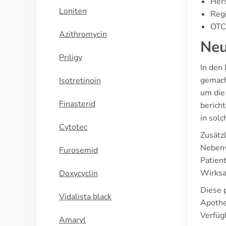
Hers
Loniten
Regi
OTC-
Azithromycin
Neu
Priligy
In den
gemach
Isotretinoin
um die
Finasterid
berich
in solc
Cytotec
Zusätz
Nebenw
Furosemid
Patien
Wirksa
Doxycyclin
Diese 
Vidalista black
Apothe
Verfüg
Amaryl