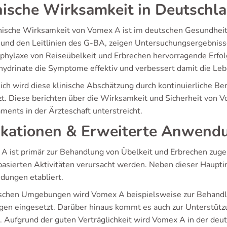
nische Wirksamkeit in Deutschl
inische Wirksamkeit von Vomex A ist im deutschen Gesundhei
und den Leitlinien des G-BA, zeigen Untersuchungsergebnis
ophylaxe von Reiseübelkeit und Erbrechen hervorragende Erfol
ydrinate die Symptome effektiv und verbessert damit die Leben
lich wird diese klinische Abschätzung durch kontinuierliche B
zt. Diese berichten über die Wirksamkeit und Sicherheit von
ments in der Ärzteschaft unterstreicht.
ikationen & Erweiterte Anwend
A ist primär zur Behandlung von Übelkeit und Erbrechen zuge
sbasierten Aktivitäten verursacht werden. Neben dieser Haupti
ungen etabliert.
nischen Umgebungen wird Vomex A beispielsweise zur Behandlu
gen eingesetzt. Darüber hinaus kommt es auch zur Unterstüt
z. Aufgrund der guten Verträglichkeit wird Vomex A in der deu