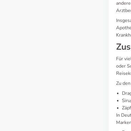
andere
Arztbe
Insges
Apothe
Krankh
Zus
Für vi
oder S
Reisek
Zu den
Dra
Siru
Zäp
In Deu
Marken