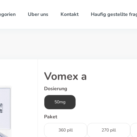
egorien
Uber uns
Kontakt
Haufig gestellte fra
Vomex a
Dosierung
50mg
Paket
360 pill
270 pill