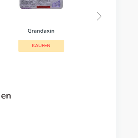
Azulfidine
KAUFEN
nen