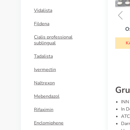
Vidalista
Fildena
Oxytrol
Cialis professional
sublingual
KAUFEN
Tadalista
Ivermectin
Naltrexon
Gru
Mebendazol
INN 
In 
Rifaximin
ATC
Enclomiphene
Darr