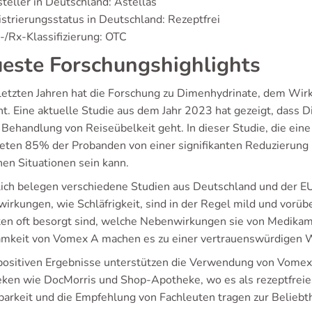
teller in Deutschland: Astellas
strierungsstatus in Deutschland: Rezeptfrei
/Rx-Klassifizierung: OTC
este Forschungshighlights
 letzten Jahren hat die Forschung zu Dimenhydrinate, dem Wirk
t. Eine aktuelle Studie aus dem Jahr 2023 hat gezeigt, dass 
 Behandlung von Reiseübelkeit geht. In dieser Studie, die ei
teten 85% der Probanden von einer signifikanten Reduzierung i
hen Situationen sein kann.
lich belegen verschiedene Studien aus Deutschland und der EU
irkungen, wie Schläfrigkeit, sind in der Regel mild und vorüb
ten oft besorgt sind, welche Nebenwirkungen sie von Medikam
mkeit von Vomex A machen es zu einer vertrauenswürdigen Wahl
positiven Ergebnisse unterstützen die Verwendung von Vomex 
ken wie DocMorris und Shop-Apotheke, wo es als rezeptfreie
barkeit und die Empfehlung von Fachleuten tragen zur Beliebth