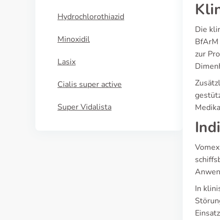
Kli
Hydrochlorothiazid
Die kl
Minoxidil
BfArM 
zur Pr
Lasix
Dimenh
Zusätz
Cialis super active
gestüt
Super Vidalista
Medika
Ind
Vomex 
schiff
Anwend
In kli
Störun
Einsat