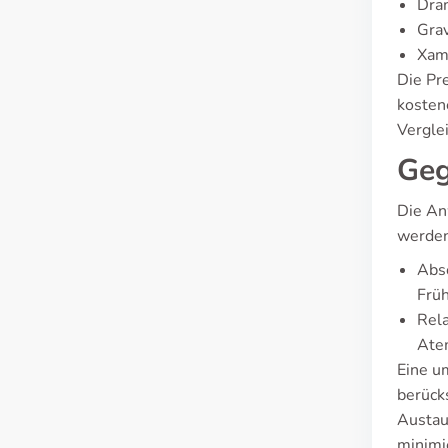
Dra
Gra
Xam
Die Pre
kostene
Vergle
Geg
Die An
werde
Abso
Frü
Rela
Ate
Eine u
berück
Austau
minimi