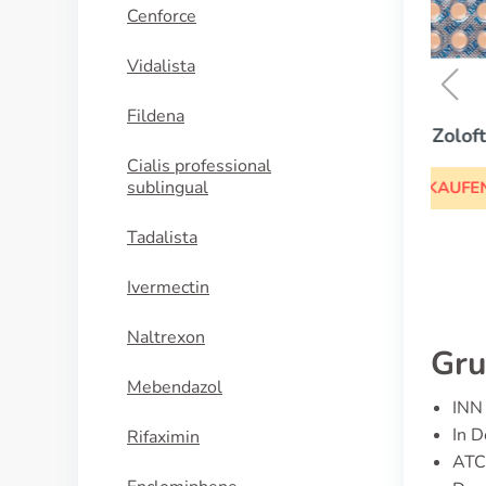
Cenforce
Vidalista
Fildena
Zoloft
Cialis professional
sublingual
KAUFEN
Tadalista
Ivermectin
Naltrexon
Gru
Mebendazol
INN 
In D
Rifaximin
ATC