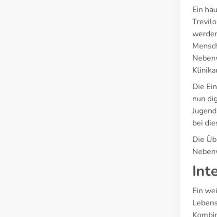
Ein hä
Trevil
werden
Mensch
Nebenw
Klinik
Die Ei
nun dig
Jugend
bei di
Die Üb
Nebenw
Int
Ein we
Lebens
Kombin