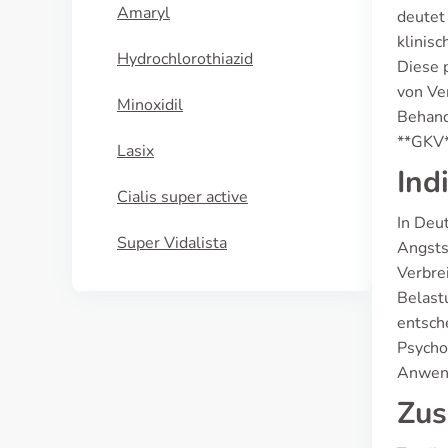
Amaryl
deutet 
klinis
Hydrochlorothiazid
Diese 
von Ve
Minoxidil
Behand
**GKV*
Lasix
Ind
Cialis super active
In Deu
Super Vidalista
Angsts
Verbre
Belast
entsch
Psycho
Anwend
Zus