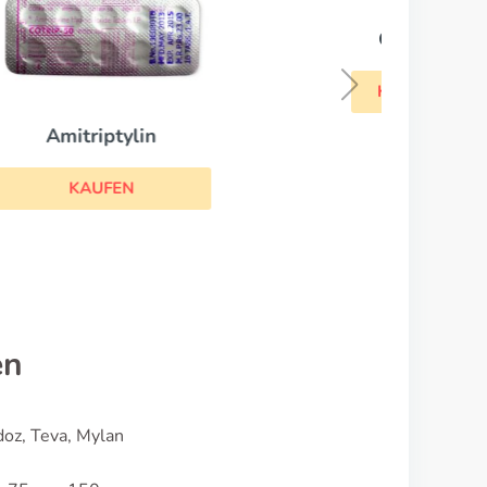
Celexa
KAUFEN
en
doz, Teva, Mylan