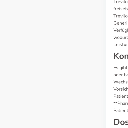
Trevil
freise
Trevilo
Generi
Verfüg
wodurc
Leistu
Kon
Es gibt
oder b
Wechse
Vorsic
Patien
**Phar
Patien
Dos