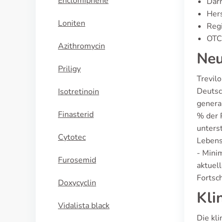
Enclomiphene
Dar
Hers
Loniten
Regi
OTC-
Azithromycin
Neu
Priligy
Trevil
Deutsc
Isotretinoin
genera
Finasterid
% der 
unterst
Cytotec
Lebens
- Mini
Furosemid
aktuell
Fortsch
Doxycyclin
Kli
Vidalista black
Die kl