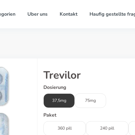
egorien
Uber uns
Kontakt
Haufig gestellte fra
Trevilor
Dosierung
37,5mg
75mg
Paket
360 pill
240 pill