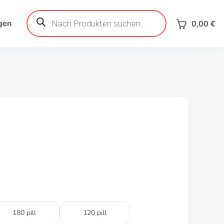
Products
search
gen
0,00
€
180 pill
120 pill