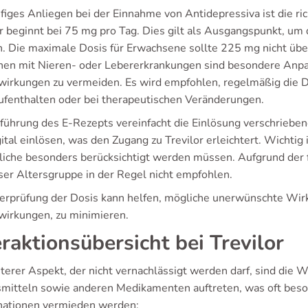
ufiges Anliegen bei der Einnahme von Antidepressiva ist die r
or beginnt bei 75 mg pro Tag. Dies gilt als Ausgangspunkt, um 
. Die maximale Dosis für Erwachsene sollte 225 mg nicht übers
en mit Nieren- oder Lebererkrankungen sind besondere Anpa
irkungen zu vermeiden. Es wird empfohlen, regelmäßig die D
aufenthalten oder bei therapeutischen Veränderungen.
nführung des E-Rezepts vereinfacht die Einlösung verschrieb
ital einlösen, was den Zugang zu Trevilor erleichtert. Wichtig
liche besonders berücksichtigt werden müssen. Aufgrund de
eser Altersgruppe in der Regel nicht empfohlen.
erprüfung der Dosis kann helfen, mögliche unerwünschte Wirku
irkungen, zu minimieren.
eraktionsübersicht bei Trevilor
iterer Aspekt, der nicht vernachlässigt werden darf, sind die
mitteln sowie anderen Medikamenten auftreten, was oft beso
ationen vermieden werden: