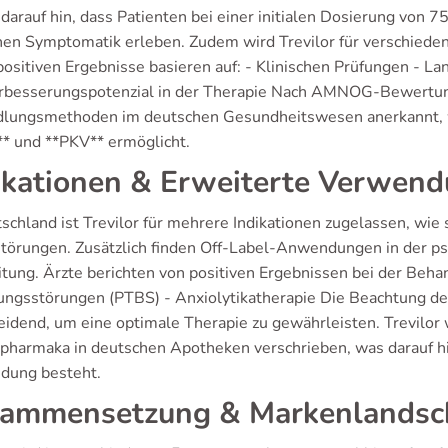
darauf hin, dass Patienten bei einer initialen Dosierung von 7
chen Symptomatik erleben. Zudem wird Trevilor für verschied
positiven Ergebnisse basieren auf: - Klinischen Prüfungen - L
rbesserungspotenzial in der Therapie Nach AMNOG-Bewertunge
lungsmethoden im deutschen Gesundheitswesen anerkannt, w
* und **PKV** ermöglicht.
ikationen & Erweiterte Verwen
tschland ist Trevilor für mehrere Indikationen zugelassen, w
törungen. Zusätzlich finden Off-Label-Anwendungen in der ps
itung. Ärzte berichten von positiven Ergebnissen bei der Beha
ungsstörungen (PTBS) - Anxiolytikatherapie Die Beachtung der 
eidend, um eine optimale Therapie zu gewährleisten. Trevilor 
pharmaka in deutschen Apotheken verschrieben, was darauf hi
ung besteht.
ammensetzung & Markenlandsc