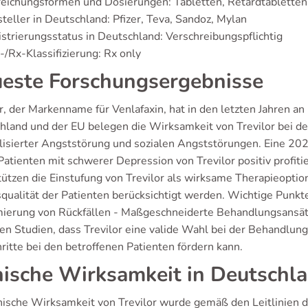
reichungsformen und Dosierungen: Tabletten, Retardtablette
teller in Deutschland: Pfizer, Teva, Sandoz, Mylan
strierungsstatus in Deutschland: Verschreibungspflichtig
/Rx-Klassifizierung: Rx only
este Forschungsergebnisse
or, der Markenname für Venlafaxin, hat in den letzten Jahren 
hland und der EU belegen die Wirksamkeit von Trevilor bei d
lisierter Angststörung und sozialen Angststörungen. Eine 202
Patienten mit schwerer Depression von Trevilor positiv profi
ützen die Einstufung von Trevilor als wirksame Therapieoption
qualität der Patienten berücksichtigt werden. Wichtige Punkte
mierung von Rückfällen - Maßgeschneiderte Behandlungsansätz
en Studien, dass Trevilor eine valide Wahl bei der Behandlung
ritte bei den betroffenen Patienten fördern kann.
nische Wirksamkeit in Deutschl
inische Wirksamkeit von Trevilor wurde gemäß den Leitlinien 