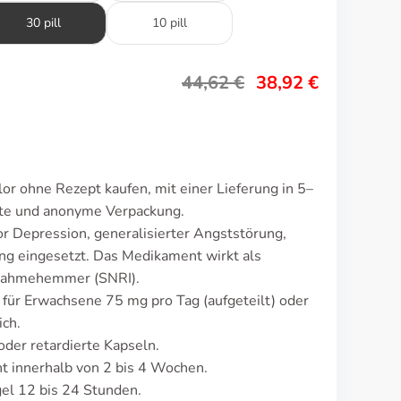
30 pill
10 pill
44,62
€
38,92
€
or ohne Rezept kaufen, mit einer Lieferung in 5–
ete und anonyme Verpackung.
or Depression, generalisierter Angststörung,
ng eingesetzt. Das Medikament wirkt als
nahmehemmer (SNRI).
t für Erwachsene 75 mg pro Tag (aufgeteilt) oder
ich.
oder retardierte Kapseln.
 innerhalb von 2 bis 4 Wochen.
el 12 bis 24 Stunden.