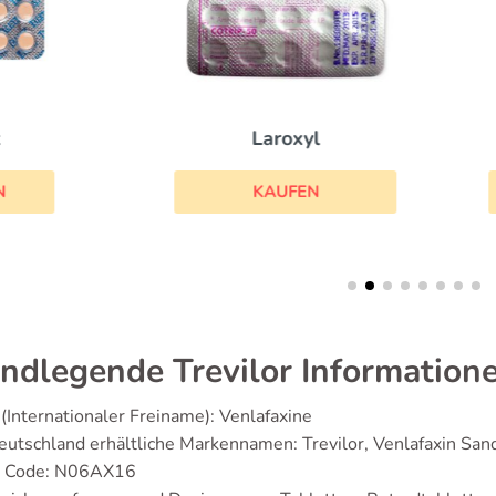
Laroxyl
Amitriptylin
KAUFEN
KAUFEN
ndlegende Trevilor Information
(Internationaler Freiname): Venlafaxine
eutschland erhältliche Markennamen: Trevilor, Venlafaxin San
 Code: N06AX16