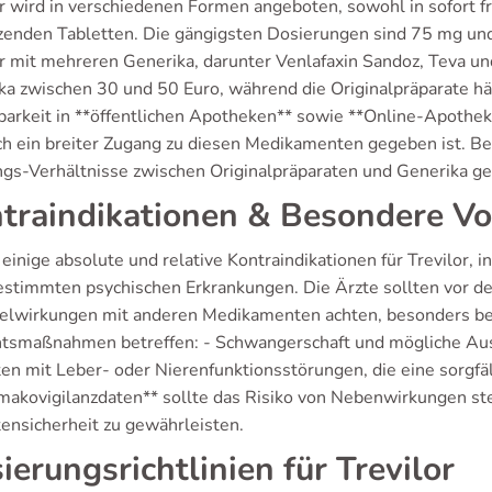
or wird in verschiedenen Formen angeboten, sowohl in sofort f
tzenden Tabletten. Die gängigsten Dosierungen sind 75 mg un
r mit mehreren Generika, darunter Venlafaxin Sandoz, Teva und 
ka zwischen 30 und 50 Euro, während die Originalpräparate häuf
barkeit in **öffentlichen Apotheken** sowie **Online-Apoth
h ein breiter Zugang zu diesen Medikamenten gegeben ist. Bei 
ngs-Verhältnisse zwischen Originalpräparaten und Generika g
traindikationen & Besondere 
 einige absolute und relative Kontraindikationen für Trevilor
estimmten psychischen Erkrankungen. Die Ärzte sollten vor de
lwirkungen mit anderen Medikamenten achten, besonders bei
htsmaßnahmen betreffen: - Schwangerschaft und mögliche Ausw
ten mit Leber- oder Nierenfunktionsstörungen, die eine sorgf
makovigilanzdaten** sollte das Risiko von Nebenwirkungen ste
tensicherheit zu gewährleisten.
ierungsrichtlinien für Trevilor