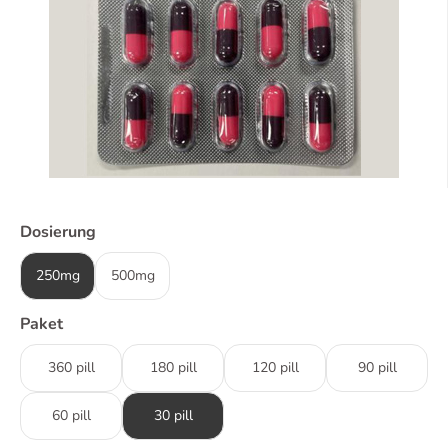
Dosierung
250mg
500mg
Paket
360 pill
180 pill
120 pill
90 pill
60 pill
30 pill