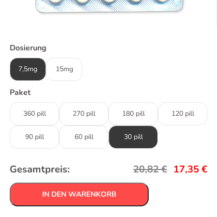
Dosierung
7,5mg
15mg
Paket
360 pill
270 pill
180 pill
120 pill
90 pill
60 pill
30 pill
Gesamtpreis:
20,82
€
17,35
€
IN DEN WARENKORB