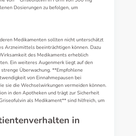
hme von **Griseofulvin in Form von 500 mg
fohlenen Dosierungen zu befolgen, um
deren Medikamenten sollten nicht unterschätzt
es Arzneimittels beeinträchtigen können. Dazu
ie Wirksamkeit des Medikaments erheblich
ten. Ein weiteres Augenmerk liegt auf den
n strenge Überwachung. **Empfohlene
otwendigkeit von Einnahmepausen bei
, wie sie die Wechselwirkungen vermeiden können.
on in den Apotheken und trägt zur Sicherheit
Griseofulvin als Medikament** sind hilfreich, um
ientenverhalten in