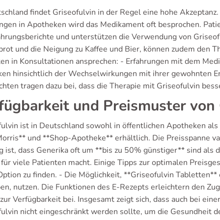
tschland findet Griseofulvin in der Regel eine hohe Akzeptan
ngen in Apotheken wird das Medikament oft besprochen. Patie
fahrungsberichte und unterstützen die Verwendung von Griseoful
rot und die Neigung zu Kaffee und Bier, können zudem den The
ten in Konsultationen ansprechen: - Erfahrungen mit dem Me
en hinsichtlich der Wechselwirkungen mit ihrer gewohnten Er
hten tragen dazu bei, dass die Therapie mit Griseofulvin bess
fügbarkeit und Preismuster von 
fulvin ist in Deutschland sowohl in öffentlichen Apotheken als
orris** und **Shop-Apotheke** erhältlich. Die Preisspanne va
ig ist, dass Generika oft um **bis zu 50% günstiger** sind als d
für viele Patienten macht. Einige Tipps zur optimalen Preisge
ption zu finden. - Die Möglichkeit, **Griseofulvin Tabletten*
en, nutzen. Die Funktionen des E-Rezepts erleichtern den Zu
zur Verfügbarkeit bei. Insgesamt zeigt sich, dass auch bei eine
fulvin nicht eingeschränkt werden sollte, um die Gesundheit de