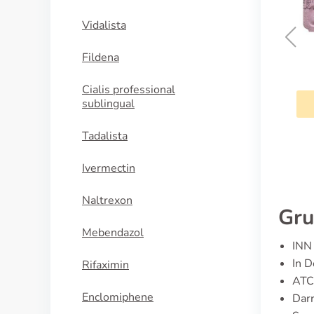
Vidalista
Fildena
Grifulvin
Cialis professional
sublingual
KAUFEN
Tadalista
Ivermectin
Naltrexon
Gru
Mebendazol
INN 
In D
Rifaximin
ATC
Enclomiphene
Dar