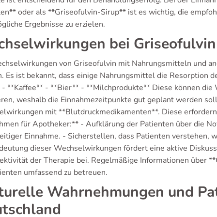
e ist entscheidend für den Behandlungserfolg. Bei der Einna
ten** oder als **Griseofulvin-Sirup** ist es wichtig, die emp
gliche Ergebnisse zu erzielen.
hselwirkungen bei Griseofulvin
chselwirkungen von Griseofulvin mit Nahrungsmitteln und an
. Es ist bekannt, dass einige Nahrungsmittel die Resorption d
: - **Kaffee** - **Bier** - **Milchprodukte** Diese können d
eren, weshalb die Einnahmezeitpunkte gut geplant werden soll
lwirkungen mit **Blutdruckmedikamenten**. Diese erforder
men für Apotheker:** - Aufklärung der Patienten über die N
zeitiger Einnahme. - Sicherstellen, dass Patienten verstehen
deutung dieser Wechselwirkungen fördert eine aktive Diskussi
ektivität der Therapie bei. Regelmäßige Informationen über **
tienten umfassend zu betreuen.
turelle Wahrnehmungen und Pat
tschland