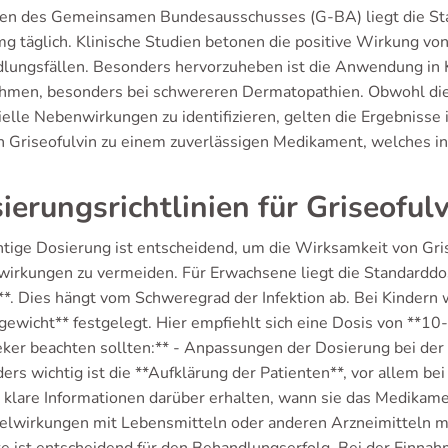
nien des Gemeinsamen Bundesausschusses (G-BA) liegt die St
g täglich. Klinische Studien betonen die positive Wirkung von 
lungsfällen. Besonders hervorzuheben ist die Anwendung in 
men, besonders bei schwereren Dermatopathien. Obwohl die 
ielle Nebenwirkungen zu identifizieren, gelten die Ergebnisse 
 Griseofulvin zu einem zuverlässigen Medikament, welches in
ierungsrichtlinien für Griseoful
chtige Dosierung ist entscheidend, um die Wirksamkeit von Gr
irkungen zu vermeiden. Für Erwachsene liegt die Standardd
h**. Dies hängt vom Schweregrad der Infektion ab. Bei Kindern 
gewicht** festgelegt. Hier empfiehlt sich eine Dosis von **10
ker beachten sollten:** - Anpassungen der Dosierung bei der 
ers wichtig ist die **Aufklärung der Patienten**, vor allem be
n klare Informationen darüber erhalten, wann sie das Medika
lwirkungen mit Lebensmitteln oder anderen Arzneimitteln mög