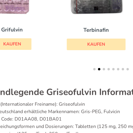
Itraconazol
Terbinafin
KAUFEN
KAUFEN
ndlegende Griseofulvin Informa
(Internationaler Freiname): Griseofulvin
eutschland erhältliche Markennamen: Gris-PEG, Fulvicin
 Code: D01AA08, D01BA01
reichungsformen und Dosierungen: Tabletten (125 mg, 250 mg