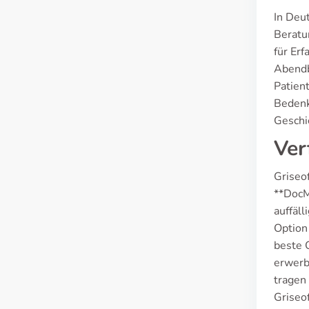
In Deu
Beratu
für Er
Abendb
Patien
Bedenk
Geschic
Ver
Griseo
**DocM
auffäll
Option 
beste O
erwerb
tragen 
Griseo