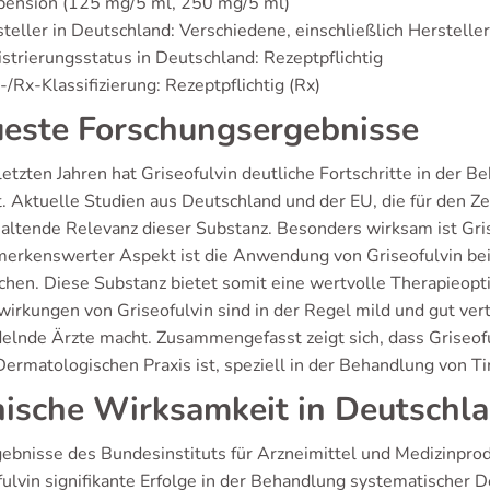
pension (125 mg/5 ml, 250 mg/5 ml)
teller in Deutschland: Verschiedene, einschließlich Herstelle
strierungsstatus in Deutschland: Rezeptpflichtig
/Rx-Klassifizierung: Rezeptpflichtig (Rx)
este Forschungsergebnisse
 letzten Jahren hat Griseofulvin deutliche Fortschritte in de
t. Aktuelle Studien aus Deutschland und der EU, die für den Z
haltende Relevanz dieser Substanz. Besonders wirksam ist Gri
merkenswerter Aspekt ist die Anwendung von Griseofulvin bei 
chen. Diese Substanz bietet somit eine wertvolle Therapieopt
irkungen von Griseofulvin sind in der Regel mild und gut vert
elnde Ärzte macht. Zusammengefasst zeigt sich, dass Griseof
Dermatologischen Praxis ist, speziell in der Behandlung von Ti
nische Wirksamkeit in Deutschl
gebnisse des Bundesinstituts für Arzneimittel und Medizinprod
fulvin signifikante Erfolge in der Behandlung systematischer 