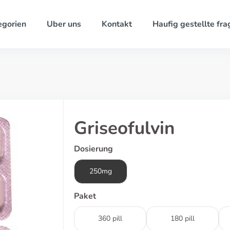
egorien
Uber uns
Kontakt
Haufig gestellte fra
Griseofulvin
Dosierung
250mg
Paket
360 pill
180 pill