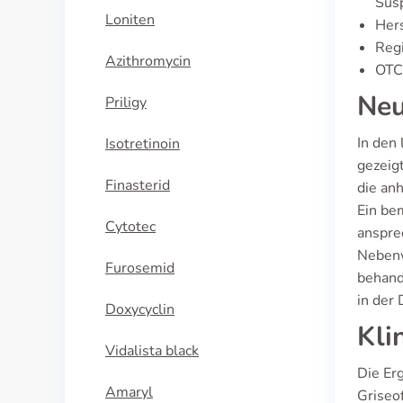
Sus
Loniten
Hers
Regi
Azithromycin
OTC-
Neu
Priligy
In den
Isotretinoin
gezeig
Finasterid
die an
Ein be
Cytotec
anspre
Nebenw
Furosemid
behand
in der 
Doxycyclin
Kli
Vidalista black
Die Er
Amaryl
Griseo