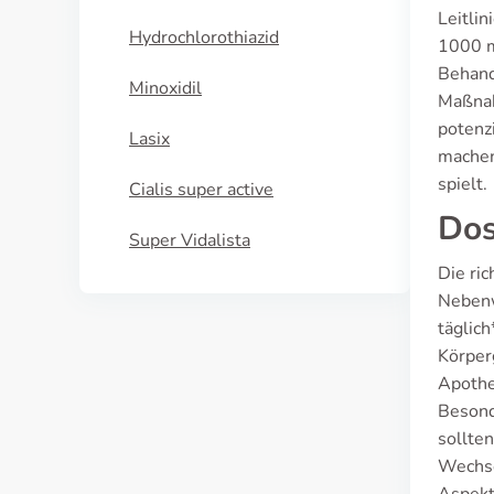
Leitli
Hydrochlorothiazid
1000 m
Behand
Minoxidil
Maßnah
potenz
Lasix
machen
spielt.
Cialis super active
Dos
Super Vidalista
Die ri
Nebenw
täglic
Körper
Apothe
Besond
sollte
Wechse