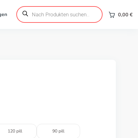
Products
search
gen
0,00
€
120 pill
90 pill