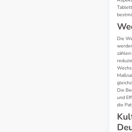
Aspekt
Tablet
bestmö
Wec
Die We
werden
zählen
reduzi
Wechse
Maßnah
gleich
Die Be
und Eff
die Pa
Kul
Deu