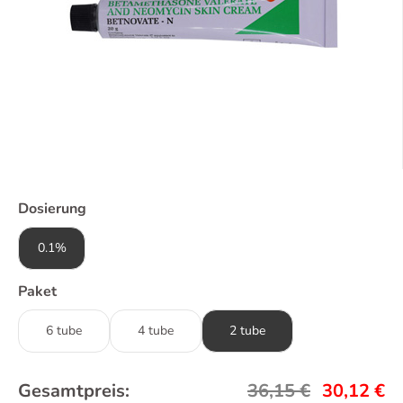
Dosierung
0.1%
Paket
6 tube
4 tube
2 tube
Gesamtpreis:
36,15
€
30,12
€